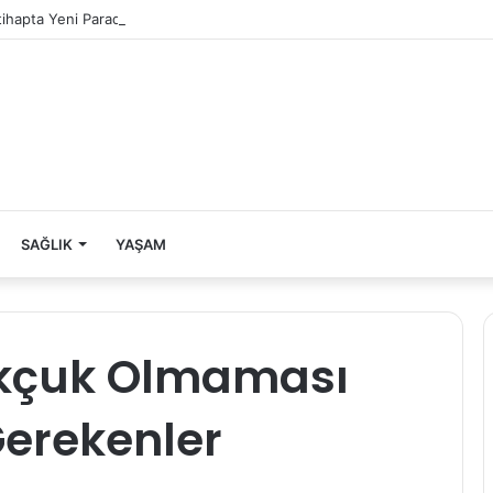
ltihapta Yeni Paradigma
SAĞLIK
YAŞAM
kçuk Olmaması
Gerekenler