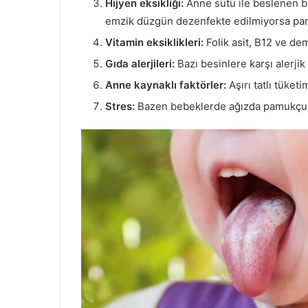
Hijyen eksikliği:
Anne sütü ile beslenen b
emzik düzgün dezenfekte edilmiyorsa pam
Vitamin eksiklikleri:
Folik asit, B12 ve dem
Gıda alerjileri:
Bazı besinlere karşı alerji
Anne kaynaklı faktörler:
Aşırı tatlı tüketi
Stres:
Bazen bebeklerde ağızda pamukçuk 