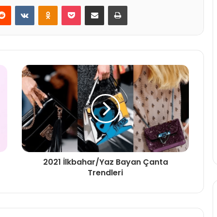
erest
Reddit
VKontakte
Odnoklassniki
Pocket
E-Posta ile paylaş
Yazdır
2021 İlkbahar/Yaz Bayan Çanta
Trendleri