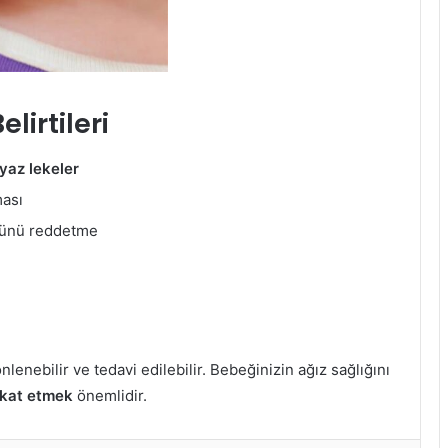
irtileri
yaz lekeler
ması
tünü reddetme
enebilir ve tedavi edilebilir. Bebeğinizin ağız sağlığını
ikkat etmek
önemlidir.