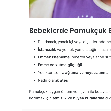
Bebeklerde Pamukçuk Bel
Dil, damak, yanak içi veya diş etlerinde
be
İştahsızlık
ve yemek yeme isteğinin azal
Emmek istememe
, biberon veya anne sü
Emme ve yutma güçlüğü
Yedikten sonra
ağlama ve huysuzlanma
Nadir olarak
ateş
Pamukçuk, uygun önlem ve hijyen ile kolayca önl
korumak için
temizlik ve hijyen kurallarına d