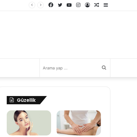
Facebook
Twitter
YouTube
Instagram
Kayıt
Rastgele
Kenar
Ol
Makale
Bölmesi
Arama
yap
Güzellik
...