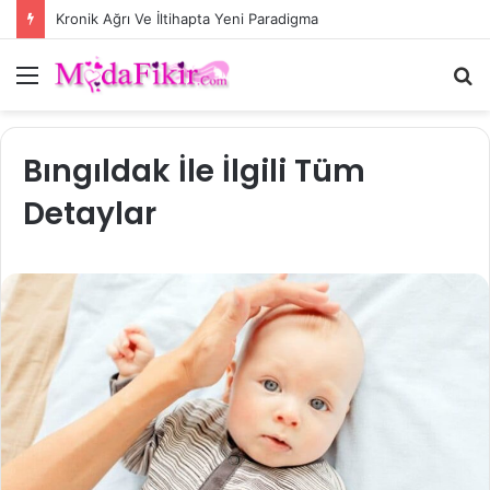
Kronik Ağrı Ve İltihapta Yeni Paradigma
Menü
A
y
...
Bıngıldak İle İlgili Tüm
Detaylar