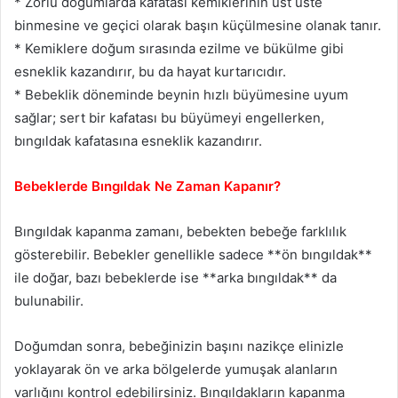
* Zorlu doğumlarda kafatası kemiklerinin üst üste
binmesine ve geçici olarak başın küçülmesine olanak tanır.
* Kemiklere doğum sırasında ezilme ve bükülme gibi
esneklik kazandırır, bu da hayat kurtarıcıdır.
* Bebeklik döneminde beynin hızlı büyümesine uyum
sağlar; sert bir kafatası bu büyümeyi engellerken,
bıngıldak kafatasına esneklik kazandırır.
Bebeklerde Bıngıldak Ne Zaman Kapanır?
Bıngıldak kapanma zamanı, bebekten bebeğe farklılık
gösterebilir. Bebekler genellikle sadece **ön bıngıldak**
ile doğar, bazı bebeklerde ise **arka bıngıldak** da
bulunabilir.
Doğumdan sonra, bebeğinizin başını nazikçe elinizle
yoklayarak ön ve arka bölgelerde yumuşak alanların
varlığını kontrol edebilirsiniz. Bıngıldakların kapanma