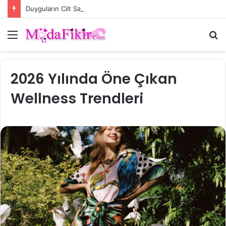
Duyguların Cilt Sağlığı Üzerindeki Moleküler Etkisi
Menü
A
y
...
2026 Yılında Öne Çıkan
Wellness Trendleri