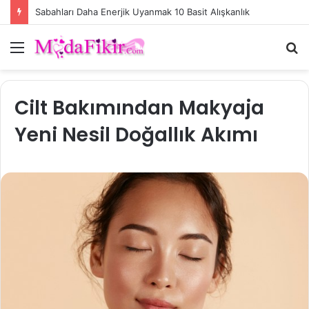
Kök Hücre Sinyallemesi İle Cilt Yenilemede Yeni Çağ
Menü
A
y
...
Cilt Bakımından Makyaja
Yeni Nesil Doğallık Akımı