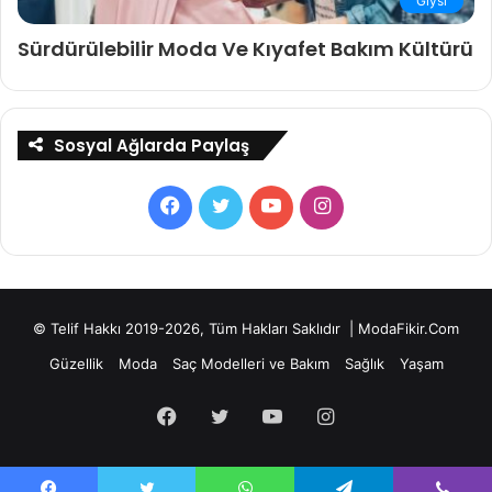
Giysi
Sürdürülebilir Moda Ve Kıyafet Bakım Kültürü
Sosyal Ağlarda Paylaş
Facebook
Twitter
YouTube
Instagram
© Telif Hakkı 2019-2026, Tüm Hakları Saklıdır | ModaFikir.Com
Güzellik
Moda
Saç Modelleri ve Bakım
Sağlık
Yaşam
Facebook
Twitter
YouTube
Instagram