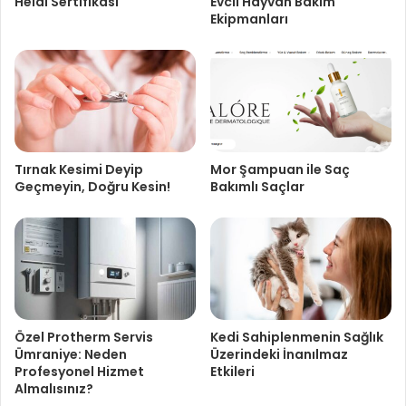
Helal Sertifikası
Evcil Hayvan Bakım
Ekipmanları
Tırnak Kesimi Deyip
Mor Şampuan ile Saç
Geçmeyin, Doğru Kesin!
Bakımlı Saçlar
Özel Protherm Servis
Kedi Sahiplenmenin Sağlık
Ümraniye: Neden
Üzerindeki İnanılmaz
Profesyonel Hizmet
Etkileri
Almalısınız?