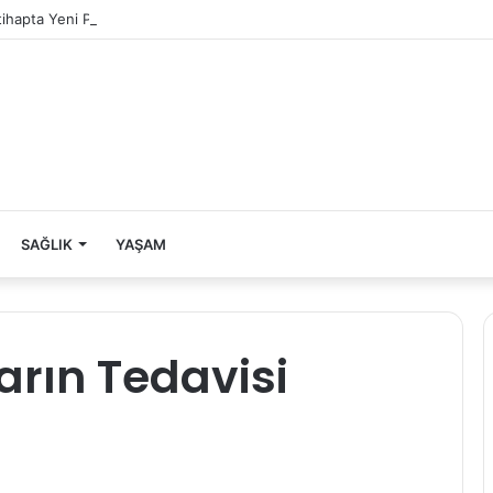
ltihapta Yeni Paradigma
SAĞLIK
YAŞAM
ların Tedavisi