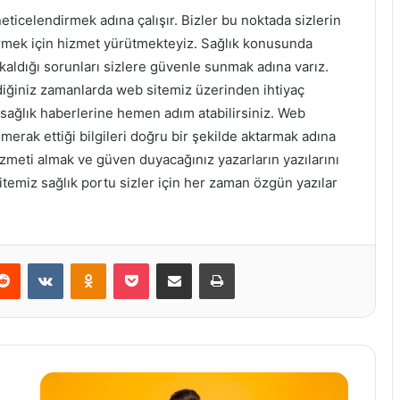
neticelendirmek adına çalışır. Bizler bu noktada sizlerin
ermek için hizmet yürütmekteyiz. Sağlık konusunda
aldığı sorunları sizlere güvenle sunmak adına varız.
ediğiniz zamanlarda web sitemiz üzerinden ihtiyaç
sağlık haberlerine hemen adım atabilirsiniz. Web
merak ettiği bilgileri doğru bir şekilde aktarmak adına
meti almak ve güven duyacağınız yazarların yazılarını
temiz sağlık portu sizler için her zaman özgün yazılar
erest
Reddit
VKontakte
Odnoklassniki
Pocket
E-Posta ile paylaş
Yazdır