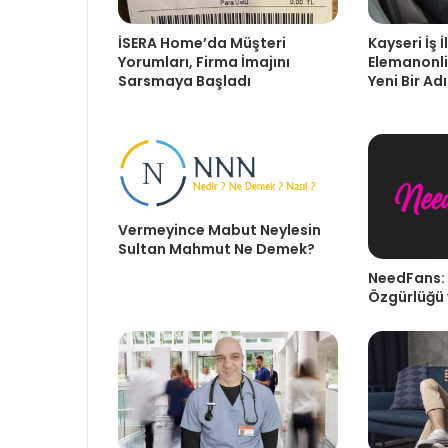
Kayseri İş İ
İSERA Home’da Müşteri
Elemanonlin
Yorumları, Firma İmajını
Yeni Bir Ad
Sarsmaya Başladı
Vermeyince Mabut Neylesin
Sultan Mahmut Ne Demek?
NeedFans: 
Özgürlüğü 