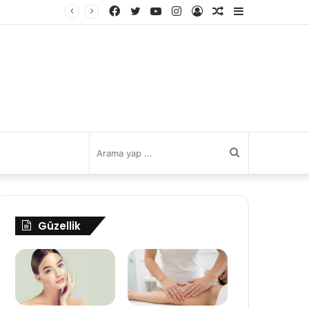
Facebook
Twitter
YouTube
Instagram
Kayıt
Rastgele
Kenar
Ol
Makale
Bölmesi
Arama
yap
Güzellik
...