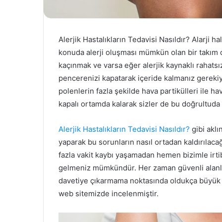
Alerjik Hastalıkların Tedavisi Nasıldır? Alarji
konuda alerji oluşması mümkün olan bir takım 
kaçınmak ve varsa eğer alerjik kaynaklı rahatsız
pencerenizi kapatarak içeride kalmanız gerekiy
polenlerin fazla şekilde hava partikülleri ile h
kapalı ortamda kalarak sizler de bu doğrultuda g
Alerjik Hastalıkların Tedavisi Nasıldır?
gibi aklı
yaparak bu sorunların nasıl ortadan kaldırılaca
fazla vakit kaybı yaşamadan hemen bizimle irtib
gelmeniz mümkündür. Her zaman güvenli alanl
davetiye çıkarmama noktasında oldukça büyük öne
web sitemizde incelenmiştir.