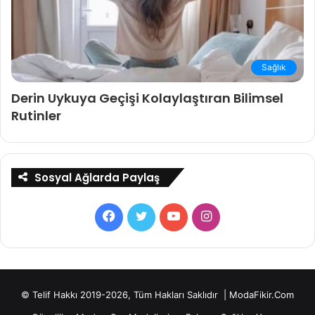
Sağlık
Derin Uykuya Geçişi Kolaylaştıran Bilimsel
Rutinler
Sosyal Ağlarda Paylaş
Facebook
Twitter
YouTube
Instagram
© Telif Hakkı 2019-2026, Tüm Hakları Saklıdır | ModaFikir.Com