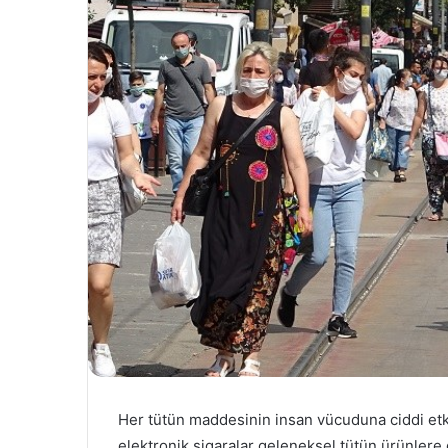
Her tütün maddesinin insan vücuduna ciddi etki
elektronik sigaralar geleneksel tütün ürünlere