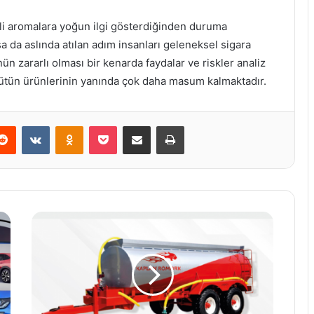
tli aromalara yoğun ilgi gösterdiğinden duruma
a da aslında atılan adım insanları geleneksel sigara
ün zararlı olması bir kenarda faydalar ve riskler analiz
tütün ürünlerinin yanında çok daha masum kalmaktadır.
erest
Reddit
VKontakte
Odnoklassniki
Pocket
E-Posta ile paylaş
Yazdır