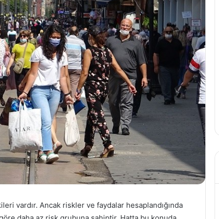
leri vardır. Ancak riskler ve faydalar hesaplandığında
 göre daha az risk grubuna sahiptir. Hatta bu konuda