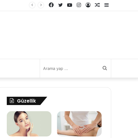
Facebook
Twitter
YouTube
Instagram
Kayıt
Rastgele
Kenar
Ol
Makale
Bölmesi
Arama
yap
Güzellik
...