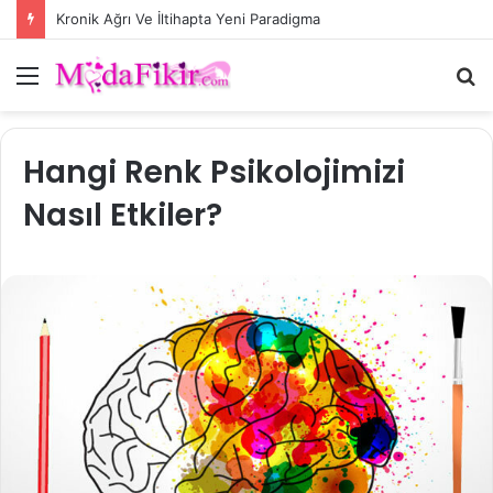
Kronik Ağrı Ve İltihapta Yeni Paradigma
Menü
A
y
...
Hangi Renk Psikolojimizi
Nasıl Etkiler?