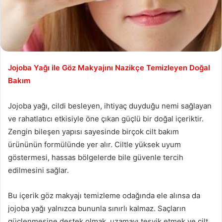
Jojoba Yağı ile Göz Makyajını Nazikçe Temizleyen Doğal
Bakım
Jojoba yağı, cildi besleyen, ihtiyaç duyduğu nemi sağlayan
ve rahatlatıcı etkisiyle öne çıkan güçlü bir doğal içeriktir.
Zengin bileşen yapısı sayesinde birçok cilt bakım
ürününün formülünde yer alır. Ciltle yüksek uyum
göstermesi, hassas bölgelerde bile güvenle tercih
edilmesini sağlar.
Bu içerik göz makyajı temizleme odağında ele alınsa da
jojoba yağı yalnızca bununla sınırlı kalmaz. Saçların
güçlenmesine destek olmak, uzamayı teşvik etmek ve cilt