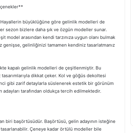
eçenekler**
r. Hayallerin büyüklüğüne göre gelinlik modelleri de
 her sezon bizlere daha şık ve özgün modeller sunar.
eşit model arasından kendi tarzınıza uygun olanı bulmak
ız genişse, gelinliğinizi tamamen kendiniz tasarlatmanız
ikte kapalı gelinlik modelleri de çeşitlenmiştir. Bu
asarımlarıyla dikkat çeker. Kol ve göğüs dekoltesi
nci gibi zarif detaylarla süslenerek estetik bir görünüm
lin adayları tarafından oldukça tercih edilmektedir.
an biri başörtüsüdür. Başörtüsü, gelin adayının isteğine
asarlanabilir. Çeneye kadar örtülü modeller bile