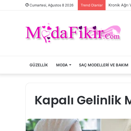
Kronik Ağrı 
Cumartesi, Ağustos 8 2026
Trend Olanlar
GÜZELLIK
MODA
SAÇ MODELLERI VE BAKIM
Kapalı Gelinlik 