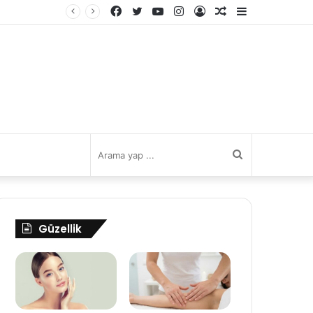
Facebook
Twitter
YouTube
Instagram
Kayıt
Rastgele
Kenar
Ol
Makale
Bölmesi
Arama
yap
Güzellik
...