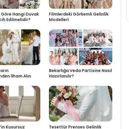
e Göre Hangi Duvak
Filmlerdeki Görkemli Gelinlik
ih Edilmelidir?
Modelleri
ların
Bekarlığa Veda Partisine Nasıl
inden İlham Alın
Hazırlanılır?
’in Kusursuz
Tesettür Prenses Gelinlik