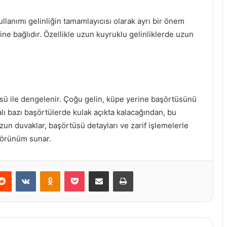
lanımı gelinliğin tamamlayıcısı olarak ayrı bir önem
hine bağlıdır. Özellikle uzun kuyruklu gelinliklerde uzun
üsü ile dengelenir. Çoğu gelin, küpe yerine başörtüsünü
ı bazı başörtülerde kulak açıkta kalacağından, bu
Uzun duvaklar, başörtüsü detayları ve zarif işlemelerle
 görünüm sunar.
erest
Reddit
VKontakte
Odnoklassniki
Pocket
E-Posta ile paylaş
Yazdır