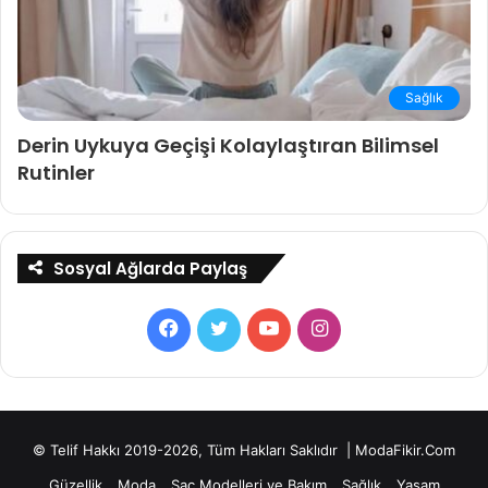
Sağlık
Derin Uykuya Geçişi Kolaylaştıran Bilimsel
Rutinler
Sosyal Ağlarda Paylaş
Facebook
Twitter
YouTube
Instagram
© Telif Hakkı 2019-2026, Tüm Hakları Saklıdır | ModaFikir.Com
Güzellik
Moda
Saç Modelleri ve Bakım
Sağlık
Yaşam