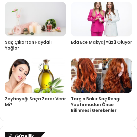
Saç Çıkartan Faydalı
Eda Ece Makyaj Yüzü Oluyor
Yağlar
Zeytinyağı Saça Zarar Verir
Tarçın Bakır Saç Rengi
Mi?
Yaptırmadan Önce
Bilinmesi Gerekenler
Güzellik