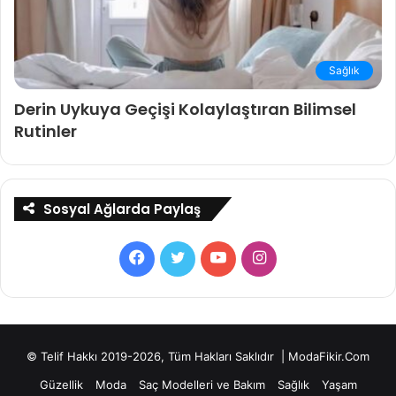
Sağlık
Derin Uykuya Geçişi Kolaylaştıran Bilimsel
Rutinler
Sosyal Ağlarda Paylaş
Facebook
Twitter
YouTube
Instagram
© Telif Hakkı 2019-2026, Tüm Hakları Saklıdır | ModaFikir.Com
Güzellik
Moda
Saç Modelleri ve Bakım
Sağlık
Yaşam