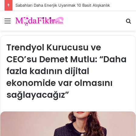
Sabahları Daha Enerjik Uyanmak 10 Basit Alışkanlık
Menü
A
y
...
Trendyol Kurucusu ve
CEO’su Demet Mutlu: “Daha
fazla kadının dijital
ekonomide var olmasını
sağlayacağız”