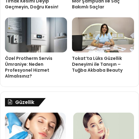
Tırnak Kesimi Deyip
Mor Şampuan ile Saç
Geçmeyin, Doğru Kesin!
Bakımlı Saçlar
Özel Protherm Servis
Tokat’ta Lüks Güzellik
Ümraniye: Neden
Deneyimi ile Tanışın –
Profesyonel Hizmet
Tuğba Akbaba Beauty
Almalısınız?
Güzellik