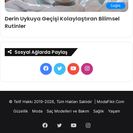
Sağlık
Derin Uykuya Geçişi Kolaylaştıran Bilimsel
Rutinler
Sosyal Ağlarda Paylaş
Facebook
Twitter
YouTube
Instagram
© Telif Hakkı 2019-2026, Tüm Hakları Saklıdır | ModaFikir.Com
Güzellik
Moda
Saç Modelleri ve Bakım
Sağlık
Yaşam
Facebook
Twitter
YouTube
Instagram