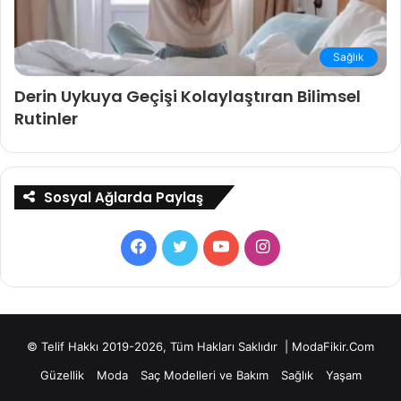
Sağlık
Derin Uykuya Geçişi Kolaylaştıran Bilimsel
Rutinler
Sosyal Ağlarda Paylaş
Facebook
Twitter
YouTube
Instagram
© Telif Hakkı 2019-2026, Tüm Hakları Saklıdır | ModaFikir.Com
Güzellik
Moda
Saç Modelleri ve Bakım
Sağlık
Yaşam