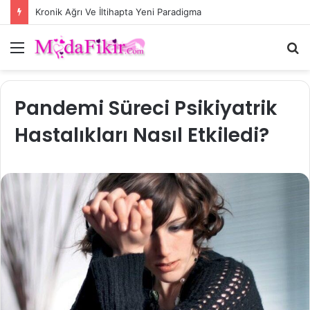
Duyguların Cilt Sağlığı Üzerindeki Moleküler Etkisi
Menü
A
y
...
Pandemi Süreci Psikiyatrik
Hastalıkları Nasıl Etkiledi?