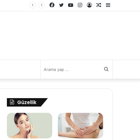
Facebook
Twitter
YouTube
Instagram
Kayıt
Rastgele
Kenar
Ol
Makale
Bölmesi
Arama
yap
Güzellik
...