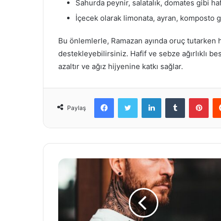
Sahurda peynir, salatalık, domates gibi haf
İçecek olarak limonata, ayran, komposto gi
Bu önlemlerle, Ramazan ayında oruç tutarken h
destekleyebilirsiniz. Hafif ve sebze ağırlıklı
azaltır ve ağız hijyenine katkı sağlar.
Facebook
Twitter
LinkedIn
Tumblr
Pint
Paylaş