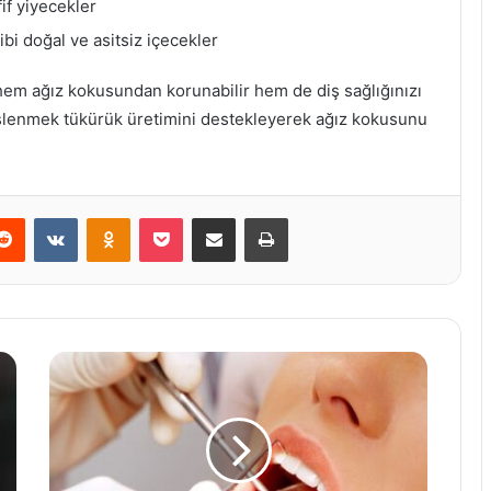
if yiyecekler
bi doğal ve asitsiz içecekler
em ağız kokusundan korunabilir hem de diş sağlığınızı
 beslenmek tükürük üretimini destekleyerek ağız kokusunu
erest
Reddit
VKontakte
Odnoklassniki
Pocket
E-Posta ile paylaş
Yazdır