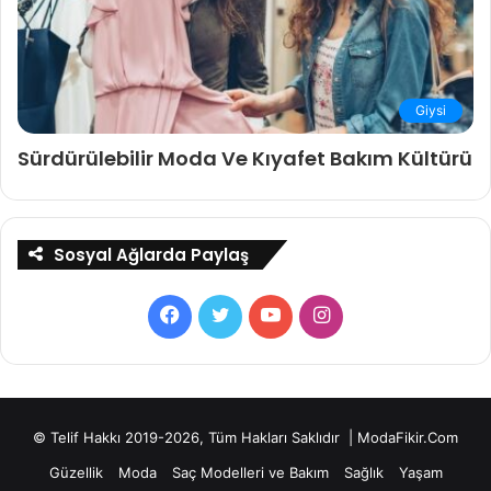
Giysi
Sürdürülebilir Moda Ve Kıyafet Bakım Kültürü
Sosyal Ağlarda Paylaş
Facebook
Twitter
YouTube
Instagram
© Telif Hakkı 2019-2026, Tüm Hakları Saklıdır | ModaFikir.Com
Güzellik
Moda
Saç Modelleri ve Bakım
Sağlık
Yaşam