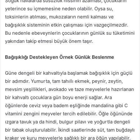
Soğuk havalarda susuzluk hissinin azalması, çocukların
yeterince su içmemesine neden olabilir. Oysa su,
toksinlerin atılması, mukozaların nemli kalması ve
bağışıklık sisteminin etkin çalışması için vazgeçilmezdir.
Bu nedenle ebeveynlerin çocuklarının günlük su tüketimini
yakından takip etmesi büyük önem taşır.
Bağışıklığı Destekleyen Örnek Günlük Beslenme
Güne dengeli bir kahvaltıyla başlamak bağışıklık için güçlü
bir adımdır. Yumurta, tam tahıllı ekmek, peynir, zeytin,
mevsim yeşillikleri, avokado ve taze meyvelerle hazırlanan
bir kahvaltı çocuklara gün boyu enerji sağlar. Ara
öğünlerde ceviz veya badem eşliğinde mandalina gibi C
vitamini zengini meyveler tercih edilebilir. Öğle öğününde
ızgara tavuk ya da hindi, bulgur pilavı ve yoğurtla dengeli
bir tabak oluşturulabilir. İkindi saatlerinde süt, tam buğdaylı
kraker ve kuru meyvelerle sağlıklı bir ara öğün yapılabilir.