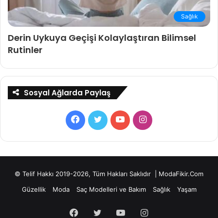
Sağlık
Derin Uykuya Geçişi Kolaylaştıran Bilimsel
Rutinler
Sosyal Ağlarda Paylaş
Facebook
Twitter
YouTube
Instagram
© Telif Hakkı 2019-2026, Tüm Hakları Saklıdır | ModaFikir.Com
Güzellik
Moda
Saç Modelleri ve Bakım
Sağlık
Yaşam
Facebook
Twitter
YouTube
Instagram