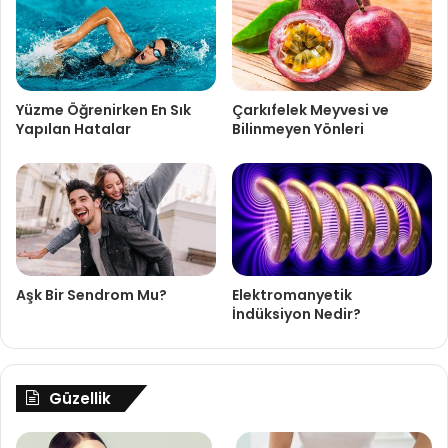
Yüzme Öğrenirken En Sık
Çarkıfelek Meyvesi ve
Yapılan Hatalar
Bilinmeyen Yönleri
Aşk Bir Sendrom Mu?
Elektromanyetik
İndüksiyon Nedir?
Güzellik