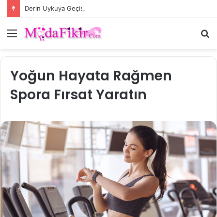
Derin Uykuya Geçişi Kolaylaştıran Bilimsel Rutinler
Menü
A
y
...
Yoğun Hayata Rağmen
Spora Fırsat Yaratın