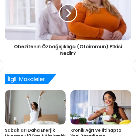
Obezitenin Özbağışıklığa (Otoimmün) Etkisi
Nedir?
İlgili Makaleler
Sabahları Daha Enerjik
Kronik Ağrı Ve İltihapta
Uyanmak 10 Basit Alışkanlık
Yeni Paradigma